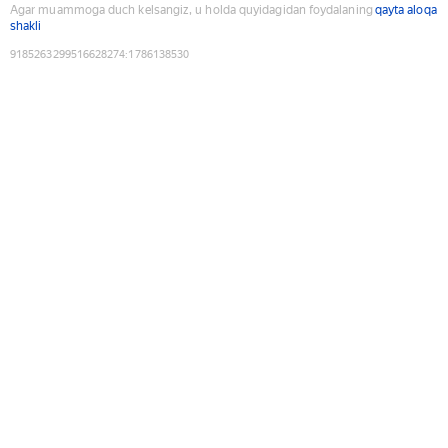
Agar muammoga duch kelsangiz, u holda quyidagidan foydalaning
qayta aloqa
shakli
9185263299516628274
:
1786138530