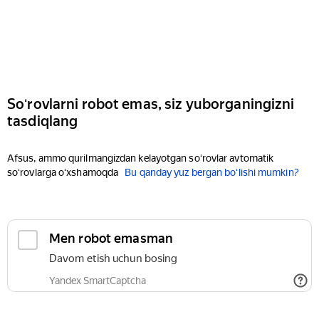
Soʻrovlarni robot emas, siz yuborganingizni
tasdiqlang
Afsus, ammo qurilmangizdan kelayotgan soʻrovlar avtomatik
soʻrovlarga oʻxshamoqda
Bu qanday yuz bergan boʻlishi mumkin?
Men robot emasman
Davom etish uchun bosing
Yandex SmartCaptcha