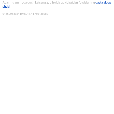
Agar muammoga duch kelsangiz, u holda quyidagidan foydalaning
qayta aloqa
shakli
9185098835419760117
:
1786136080