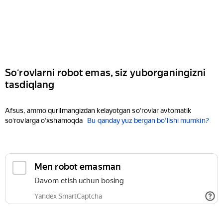
Soʻrovlarni robot emas, siz yuborganingizni
tasdiqlang
Afsus, ammo qurilmangizdan kelayotgan soʻrovlar avtomatik
soʻrovlarga oʻxshamoqda
Bu qanday yuz bergan boʻlishi mumkin?
Men robot emasman
Davom etish uchun bosing
Yandex SmartCaptcha