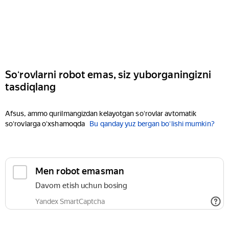
Soʻrovlarni robot emas, siz yuborganingizni
tasdiqlang
Afsus, ammo qurilmangizdan kelayotgan soʻrovlar avtomatik
soʻrovlarga oʻxshamoqda
Bu qanday yuz bergan boʻlishi mumkin?
Men robot emasman
Davom etish uchun bosing
Yandex SmartCaptcha