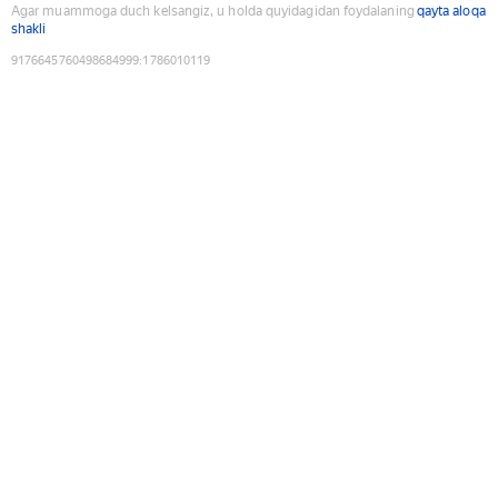
Agar muammoga duch kelsangiz, u holda quyidagidan foydalaning
qayta aloqa
shakli
9176645760498684999
:
1786010119