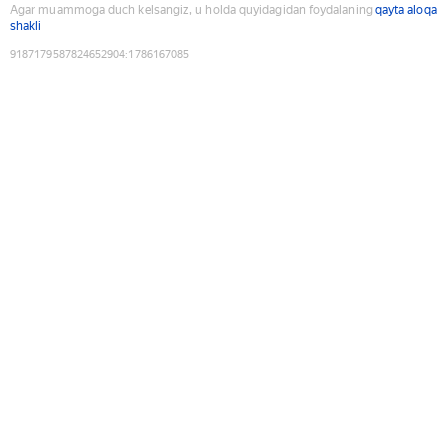
Agar muammoga duch kelsangiz, u holda quyidagidan foydalaning
qayta aloqa
shakli
9187179587824652904
:
1786167085