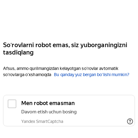
Soʻrovlarni robot emas, siz yuborganingizni
tasdiqlang
Afsus, ammo qurilmangizdan kelayotgan soʻrovlar avtomatik
soʻrovlarga oʻxshamoqda
Bu qanday yuz bergan boʻlishi mumkin?
Men robot emasman
Davom etish uchun bosing
Yandex SmartCaptcha