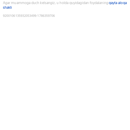
Agar muammoga duch kelsangiz, u holda quyidagidan foydalaning
qayta aloqa
shakli
9200106135932053499
:
1786359706