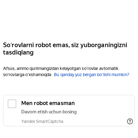
Soʻrovlarni robot emas, siz yuborganingizni
tasdiqlang
Afsus, ammo qurilmangizdan kelayotgan soʻrovlar avtomatik
soʻrovlarga oʻxshamoqda
Bu qanday yuz bergan boʻlishi mumkin?
Men robot emasman
Davom etish uchun bosing
Yandex SmartCaptcha