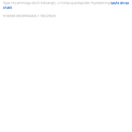
Agar muammoga duch kelsangiz, u holda quyidagidan foydalaning
qayta aloqa
shakli
9198088396399066845
:
1786329639