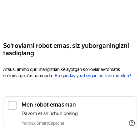
Soʻrovlarni robot emas, siz yuborganingizni
tasdiqlang
Afsus, ammo qurilmangizdan kelayotgan soʻrovlar avtomatik
soʻrovlarga oʻxshamoqda
Bu qanday yuz bergan boʻlishi mumkin?
Men robot emasman
Davom etish uchun bosing
Yandex SmartCaptcha