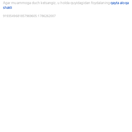
Agar muammoga duch kelsangiz, u holda quyidagidan foydalaning
qayta aloqa
shakli
9193549681857969605
:
1786262007