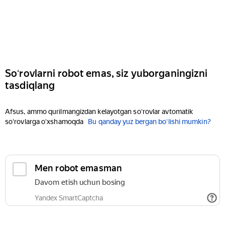
Soʻrovlarni robot emas, siz yuborganingizni
tasdiqlang
Afsus, ammo qurilmangizdan kelayotgan soʻrovlar avtomatik
soʻrovlarga oʻxshamoqda
Bu qanday yuz bergan boʻlishi mumkin?
Men robot emasman
Davom etish uchun bosing
Yandex SmartCaptcha