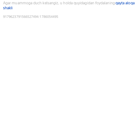
Agar muammoga duch kelsangiz, u holda quyidagidan foydalaning
qayta aloqa
shakli
9179623791566527494
:
1786054495