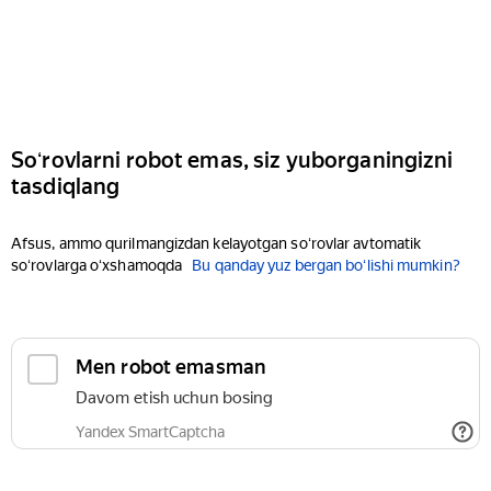
Soʻrovlarni robot emas, siz yuborganingizni
tasdiqlang
Afsus, ammo qurilmangizdan kelayotgan soʻrovlar avtomatik
soʻrovlarga oʻxshamoqda
Bu qanday yuz bergan boʻlishi mumkin?
Men robot emasman
Davom etish uchun bosing
Yandex SmartCaptcha