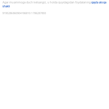
Agar muammoga duch kelsangiz, u holda quyidagidan foydalaning
qayta aloqa
shakli
9195286860904186810
:
1786287893