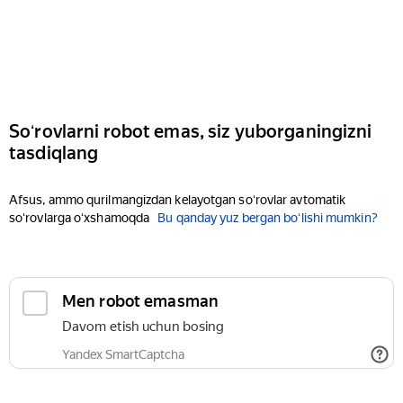
Soʻrovlarni robot emas, siz yuborganingizni
tasdiqlang
Afsus, ammo qurilmangizdan kelayotgan soʻrovlar avtomatik
soʻrovlarga oʻxshamoqda
Bu qanday yuz bergan boʻlishi mumkin?
Men robot emasman
Davom etish uchun bosing
Yandex SmartCaptcha