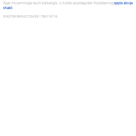
Agar muammoga duch kelsangiz, u holda quyidagidan foydalaning
qayta aloqa
shakli
9183799384542725439
:
1786116716