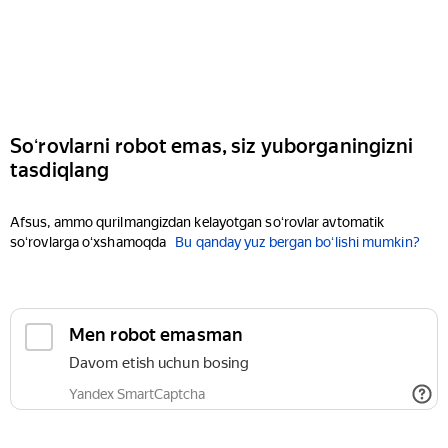
Soʻrovlarni robot emas, siz yuborganingizni
tasdiqlang
Afsus, ammo qurilmangizdan kelayotgan soʻrovlar avtomatik
soʻrovlarga oʻxshamoqda
Bu qanday yuz bergan boʻlishi mumkin?
Men robot emasman
Davom etish uchun bosing
Yandex SmartCaptcha