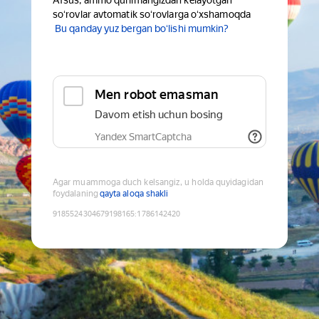
Afsus, ammo qurilmangizdan kelayotgan
soʻrovlar avtomatik soʻrovlarga oʻxshamoqda
Bu qanday yuz bergan boʻlishi mumkin?
Men robot emasman
Davom etish uchun bosing
Yandex SmartCaptcha
Agar muammoga duch kelsangiz, u holda quyidagidan
foydalaning
qayta aloqa shakli
9185524304679198165
:
1786142420