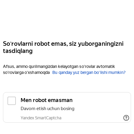
Soʻrovlarni robot emas, siz yuborganingizni
tasdiqlang
Afsus, ammo qurilmangizdan kelayotgan soʻrovlar avtomatik
soʻrovlarga oʻxshamoqda
Bu qanday yuz bergan boʻlishi mumkin?
Men robot emasman
Davom etish uchun bosing
Yandex SmartCaptcha