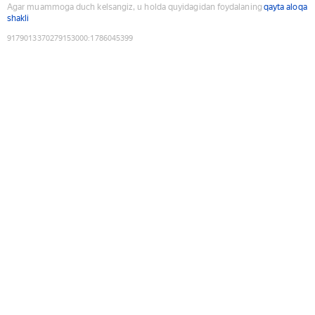
Agar muammoga duch kelsangiz, u holda quyidagidan foydalaning
qayta aloqa
shakli
9179013370279153000
:
1786045399