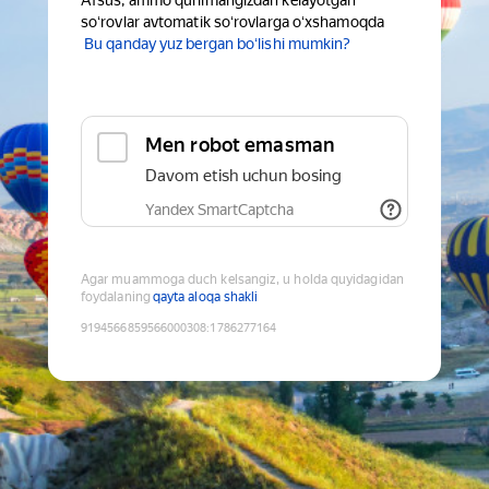
Afsus, ammo qurilmangizdan kelayotgan
soʻrovlar avtomatik soʻrovlarga oʻxshamoqda
Bu qanday yuz bergan boʻlishi mumkin?
Men robot emasman
Davom etish uchun bosing
Yandex SmartCaptcha
Agar muammoga duch kelsangiz, u holda quyidagidan
foydalaning
qayta aloqa shakli
9194566859566000308
:
1786277164