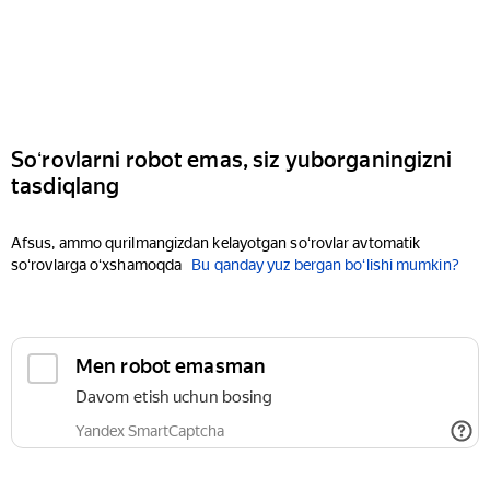
Soʻrovlarni robot emas, siz yuborganingizni
tasdiqlang
Afsus, ammo qurilmangizdan kelayotgan soʻrovlar avtomatik
soʻrovlarga oʻxshamoqda
Bu qanday yuz bergan boʻlishi mumkin?
Men robot emasman
Davom etish uchun bosing
Yandex SmartCaptcha