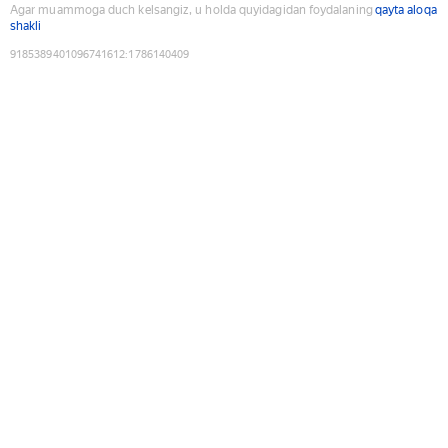
Agar muammoga duch kelsangiz, u holda quyidagidan foydalaning
qayta aloqa
shakli
9185389401096741612
:
1786140409