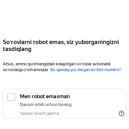
Soʻrovlarni robot emas, siz yuborganingizni
tasdiqlang
Afsus, ammo qurilmangizdan kelayotgan soʻrovlar avtomatik
soʻrovlarga oʻxshamoqda
Bu qanday yuz bergan boʻlishi mumkin?
Men robot emasman
Davom etish uchun bosing
Yandex SmartCaptcha