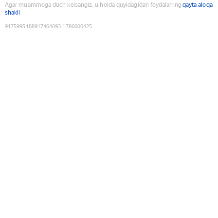
Agar muammoga duch kelsangiz, u holda quyidagidan foydalaning
qayta aloqa
shakli
9175995188917464093
:
1786000425