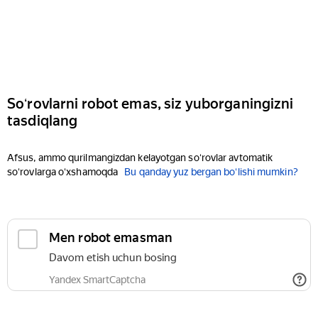
Soʻrovlarni robot emas, siz yuborganingizni
tasdiqlang
Afsus, ammo qurilmangizdan kelayotgan soʻrovlar avtomatik
soʻrovlarga oʻxshamoqda
Bu qanday yuz bergan boʻlishi mumkin?
Men robot emasman
Davom etish uchun bosing
Yandex SmartCaptcha