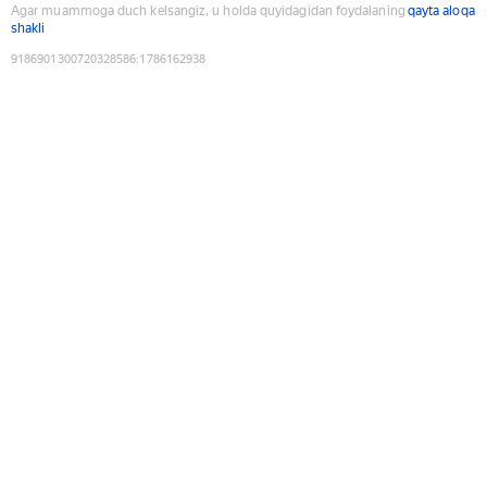
Agar muammoga duch kelsangiz, u holda quyidagidan foydalaning
qayta aloqa
shakli
9186901300720328586
:
1786162938