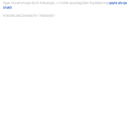
Agar muammoga duch kelsangiz, u holda quyidagidan foydalaning
qayta aloqa
shakli
9180386294224566679
:
1786065857