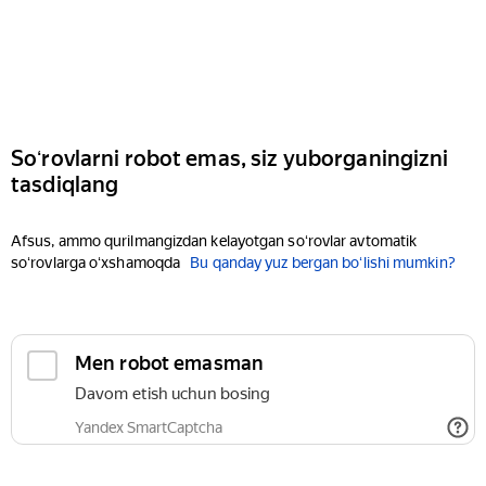
Soʻrovlarni robot emas, siz yuborganingizni
tasdiqlang
Afsus, ammo qurilmangizdan kelayotgan soʻrovlar avtomatik
soʻrovlarga oʻxshamoqda
Bu qanday yuz bergan boʻlishi mumkin?
Men robot emasman
Davom etish uchun bosing
Yandex SmartCaptcha