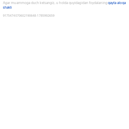
Agar muammoga duch kelsangiz, u holda quyidagidan foydalaning
qayta aloqa
shakli
9175474070602190648
:
1785992659