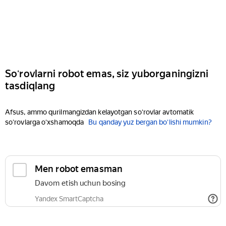
Soʻrovlarni robot emas, siz yuborganingizni
tasdiqlang
Afsus, ammo qurilmangizdan kelayotgan soʻrovlar avtomatik
soʻrovlarga oʻxshamoqda
Bu qanday yuz bergan boʻlishi mumkin?
Men robot emasman
Davom etish uchun bosing
Yandex SmartCaptcha