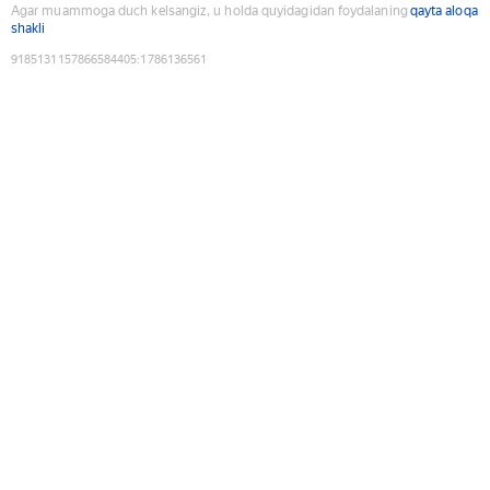
Agar muammoga duch kelsangiz, u holda quyidagidan foydalaning
qayta aloqa
shakli
9185131157866584405
:
1786136561