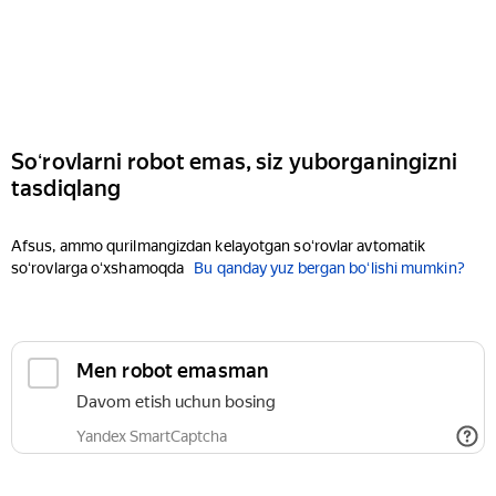
Soʻrovlarni robot emas, siz yuborganingizni
tasdiqlang
Afsus, ammo qurilmangizdan kelayotgan soʻrovlar avtomatik
soʻrovlarga oʻxshamoqda
Bu qanday yuz bergan boʻlishi mumkin?
Men robot emasman
Davom etish uchun bosing
Yandex SmartCaptcha