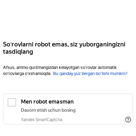
Soʻrovlarni robot emas, siz yuborganingizni
tasdiqlang
Afsus, ammo qurilmangizdan kelayotgan soʻrovlar avtomatik
soʻrovlarga oʻxshamoqda
Bu qanday yuz bergan boʻlishi mumkin?
Men robot emasman
Davom etish uchun bosing
Yandex SmartCaptcha