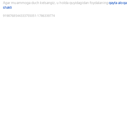
Agar muammoga duch kelsangiz, u holda quyidagidan foydalaning
qayta aloqa
shakli
9198768544333755051
:
1786339774