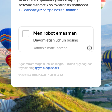
Afsus, ammo qurilmangizdan kelayotgan
soʻrovlar avtomatik soʻrovlarga oʻxshamoqda
Bu qanday yuz bergan boʻlishi mumkin?
Men robot emasman
Davom etish uchun bosing
Yandex SmartCaptcha
Agar muammoga duch kelsangiz, u holda quyidagidan
foydalaning
qayta aloqa shakli
9182339400402226783
:
1786094961