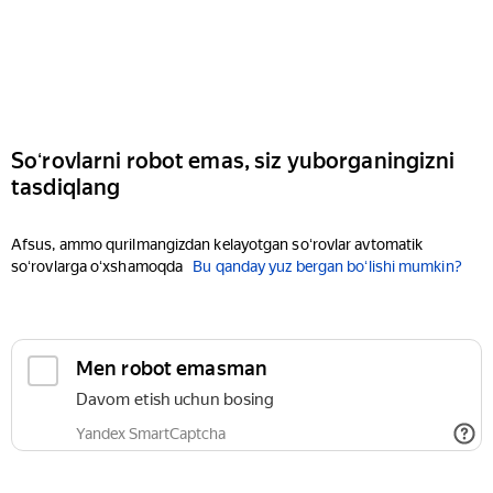
Soʻrovlarni robot emas, siz yuborganingizni
tasdiqlang
Afsus, ammo qurilmangizdan kelayotgan soʻrovlar avtomatik
soʻrovlarga oʻxshamoqda
Bu qanday yuz bergan boʻlishi mumkin?
Men robot emasman
Davom etish uchun bosing
Yandex SmartCaptcha