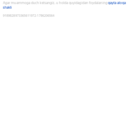
Agar muammoga duch kelsangiz, u holda quyidagidan foydalaning
qayta aloqa
shakli
9189828973365611972
:
1786206564