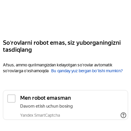
Soʻrovlarni robot emas, siz yuborganingizni
tasdiqlang
Afsus, ammo qurilmangizdan kelayotgan soʻrovlar avtomatik
soʻrovlarga oʻxshamoqda
Bu qanday yuz bergan boʻlishi mumkin?
Men robot emasman
Davom etish uchun bosing
Yandex SmartCaptcha