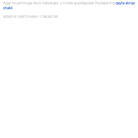
Agar muammoga duch kelsangiz, u holda quyidagidan foydalaning
qayta aloqa
shakli
9200514129973744941
:
1786365785