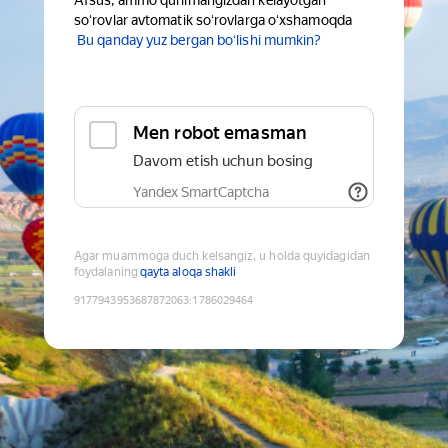
Afsus, ammo qurilmangizdan kelayotgan
soʻrovlar avtomatik soʻrovlarga oʻxshamoqda
Bu qanday yuz bergan boʻlishi mumkin?
Men robot emasman
Davom etish uchun bosing
Yandex SmartCaptcha
Agar muammoga duch kelsangiz, u holda quyidagidan
foydalaning
qayta aloqa shakli
9177943953687872063
:
1786029464