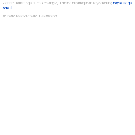
Agar muammoga duch kelsangiz, u holda quyidagidan foydalaning
qayta aloqa
shakli
9182061663053732461
:
1786090822