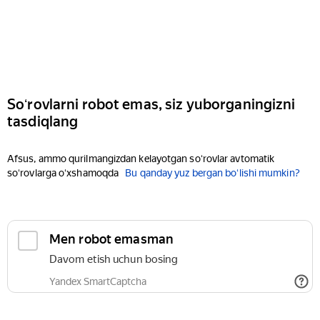
Soʻrovlarni robot emas, siz yuborganingizni
tasdiqlang
Afsus, ammo qurilmangizdan kelayotgan soʻrovlar avtomatik
soʻrovlarga oʻxshamoqda
Bu qanday yuz bergan boʻlishi mumkin?
Men robot emasman
Davom etish uchun bosing
Yandex SmartCaptcha