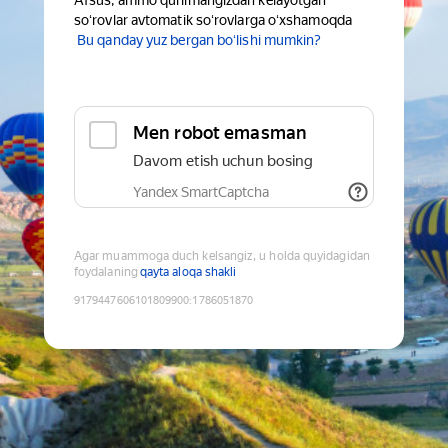
Afsus, ammo qurilmangizdan kelayotgan
soʻrovlar avtomatik soʻrovlarga oʻxshamoqda
Bu qanday yuz bergan boʻlishi mumkin?
Men robot emasman
Davom etish uchun bosing
Yandex SmartCaptcha
Agar muammoga duch kelsangiz, u holda quyidagidan
foydalaning
qayta aloqa shakli
9179447606101809900
:
1786051870