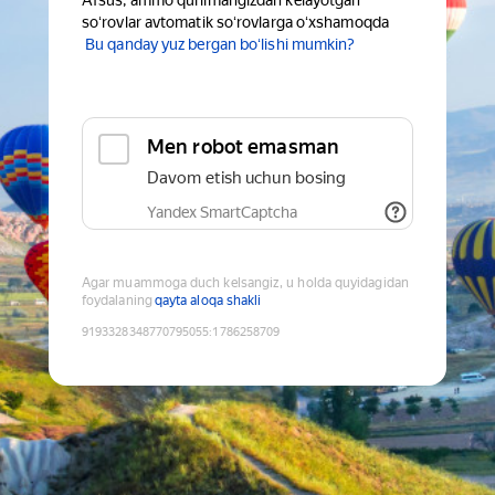
Afsus, ammo qurilmangizdan kelayotgan
soʻrovlar avtomatik soʻrovlarga oʻxshamoqda
Bu qanday yuz bergan boʻlishi mumkin?
Men robot emasman
Davom etish uchun bosing
Yandex SmartCaptcha
Agar muammoga duch kelsangiz, u holda quyidagidan
foydalaning
qayta aloqa shakli
9193328348770795055
:
1786258709