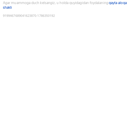
Agar muammoga duch kelsangiz, u holda quyidagidan foydalaning
qayta aloqa
shakli
9199467689041623870
:
1786350192