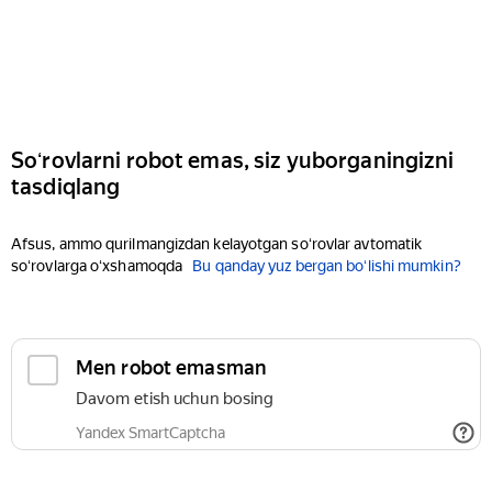
Soʻrovlarni robot emas, siz yuborganingizni
tasdiqlang
Afsus, ammo qurilmangizdan kelayotgan soʻrovlar avtomatik
soʻrovlarga oʻxshamoqda
Bu qanday yuz bergan boʻlishi mumkin?
Men robot emasman
Davom etish uchun bosing
Yandex SmartCaptcha