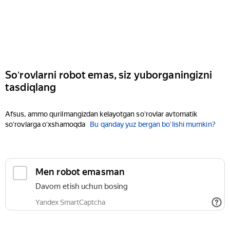
Soʻrovlarni robot emas, siz yuborganingizni
tasdiqlang
Afsus, ammo qurilmangizdan kelayotgan soʻrovlar avtomatik
soʻrovlarga oʻxshamoqda
Bu qanday yuz bergan boʻlishi mumkin?
Men robot emasman
Davom etish uchun bosing
Yandex SmartCaptcha