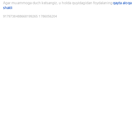
Agar muammoga duch kelsangiz, u holda quyidagidan foydalaning
qayta aloqa
shakli
9179738488668199265
:
1786056204