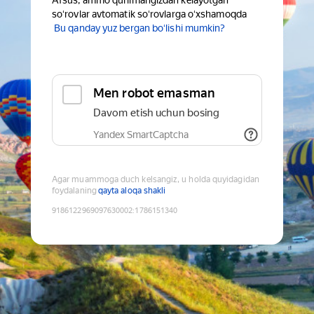
Afsus, ammo qurilmangizdan kelayotgan
soʻrovlar avtomatik soʻrovlarga oʻxshamoqda
Bu qanday yuz bergan boʻlishi mumkin?
Men robot emasman
Davom etish uchun bosing
Yandex SmartCaptcha
Agar muammoga duch kelsangiz, u holda quyidagidan
foydalaning
qayta aloqa shakli
9186122969097630002
:
1786151340