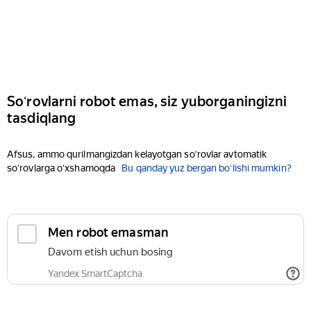
Soʻrovlarni robot emas, siz yuborganingizni
tasdiqlang
Afsus, ammo qurilmangizdan kelayotgan soʻrovlar avtomatik
soʻrovlarga oʻxshamoqda
Bu qanday yuz bergan boʻlishi mumkin?
Men robot emasman
Davom etish uchun bosing
Yandex SmartCaptcha