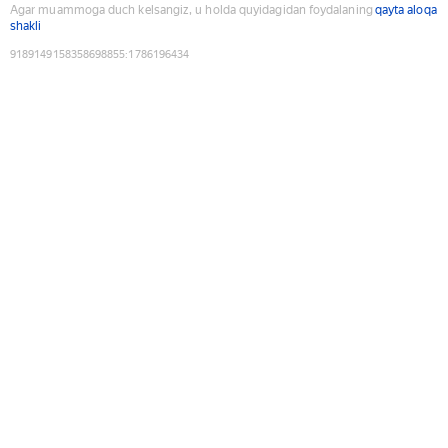
Agar muammoga duch kelsangiz, u holda quyidagidan foydalaning
qayta aloqa
shakli
9189149158358698855
:
1786196434