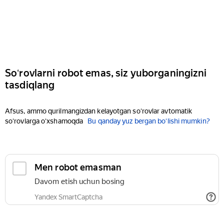
Soʻrovlarni robot emas, siz yuborganingizni
tasdiqlang
Afsus, ammo qurilmangizdan kelayotgan soʻrovlar avtomatik
soʻrovlarga oʻxshamoqda
Bu qanday yuz bergan boʻlishi mumkin?
Men robot emasman
Davom etish uchun bosing
Yandex SmartCaptcha