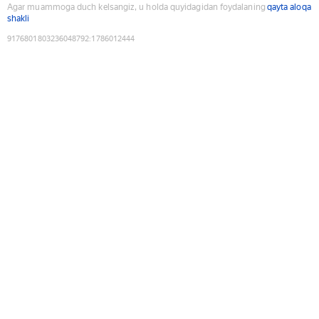
Agar muammoga duch kelsangiz, u holda quyidagidan foydalaning
qayta aloqa
shakli
9176801803236048792
:
1786012444