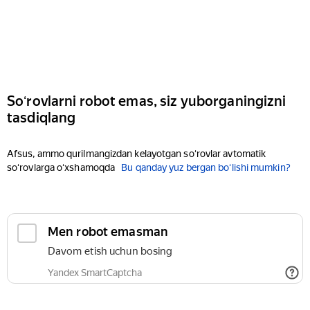
Soʻrovlarni robot emas, siz yuborganingizni
tasdiqlang
Afsus, ammo qurilmangizdan kelayotgan soʻrovlar avtomatik
soʻrovlarga oʻxshamoqda
Bu qanday yuz bergan boʻlishi mumkin?
Men robot emasman
Davom etish uchun bosing
Yandex SmartCaptcha