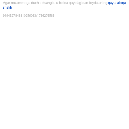
Agar muammoga duch kelsangiz, u holda quyidagidan foydalaning
qayta aloqa
shakli
9194527848110256063
:
1786276583