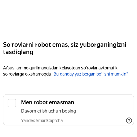
Soʻrovlarni robot emas, siz yuborganingizni
tasdiqlang
Afsus, ammo qurilmangizdan kelayotgan soʻrovlar avtomatik
soʻrovlarga oʻxshamoqda
Bu qanday yuz bergan boʻlishi mumkin?
Men robot emasman
Davom etish uchun bosing
Yandex SmartCaptcha