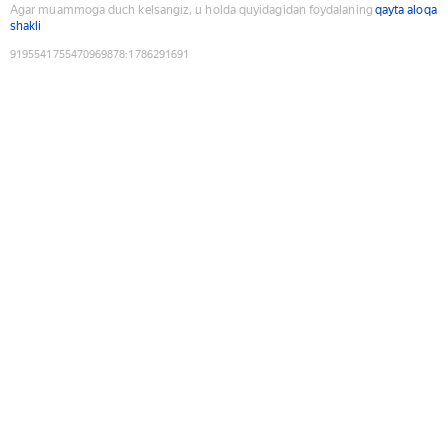
Agar muammoga duch kelsangiz, u holda quyidagidan foydalaning
qayta aloqa
shakli
9195541755470969878
:
1786291691