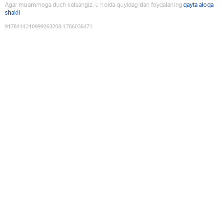
Agar muammoga duch kelsangiz, u holda quyidagidan foydalaning
qayta aloqa
shakli
9178414210999263208
:
1786036471