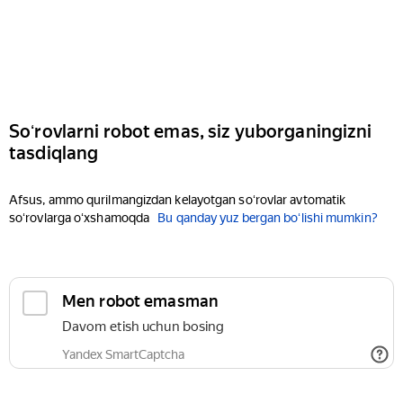
Soʻrovlarni robot emas, siz yuborganingizni
tasdiqlang
Afsus, ammo qurilmangizdan kelayotgan soʻrovlar avtomatik
soʻrovlarga oʻxshamoqda
Bu qanday yuz bergan boʻlishi mumkin?
Men robot emasman
Davom etish uchun bosing
Yandex SmartCaptcha