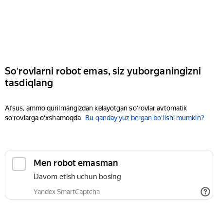
Soʻrovlarni robot emas, siz yuborganingizni
tasdiqlang
Afsus, ammo qurilmangizdan kelayotgan soʻrovlar avtomatik
soʻrovlarga oʻxshamoqda
Bu qanday yuz bergan boʻlishi mumkin?
Men robot emasman
Davom etish uchun bosing
Yandex SmartCaptcha