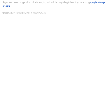
Agar muammoga duch kelsangiz, u holda quyidagidan foydalaning
qayta aloqa
shakli
9184526618202005693
:
1786127553