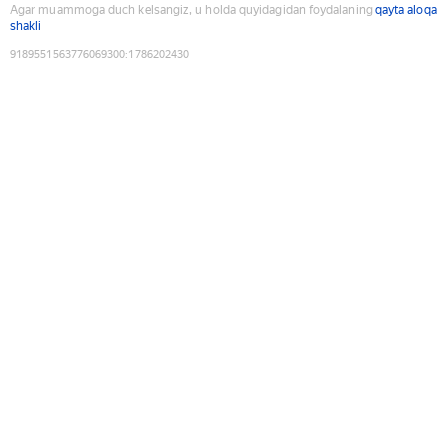
Agar muammoga duch kelsangiz, u holda quyidagidan foydalaning
qayta aloqa
shakli
9189551563776069300
:
1786202430