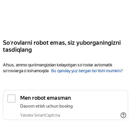
Soʻrovlarni robot emas, siz yuborganingizni
tasdiqlang
Afsus, ammo qurilmangizdan kelayotgan soʻrovlar avtomatik
soʻrovlarga oʻxshamoqda
Bu qanday yuz bergan boʻlishi mumkin?
Men robot emasman
Davom etish uchun bosing
Yandex SmartCaptcha