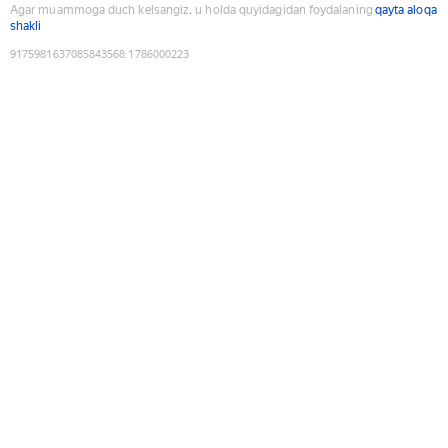
Agar muammoga duch kelsangiz, u holda quyidagidan foydalaning
qayta aloqa
shakli
9175981637085843568
:
1786000223