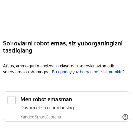
Soʻrovlarni robot emas, siz yuborganingizni
tasdiqlang
Afsus, ammo qurilmangizdan kelayotgan soʻrovlar avtomatik
soʻrovlarga oʻxshamoqda
Bu qanday yuz bergan boʻlishi mumkin?
Men robot emasman
Davom etish uchun bosing
Yandex SmartCaptcha