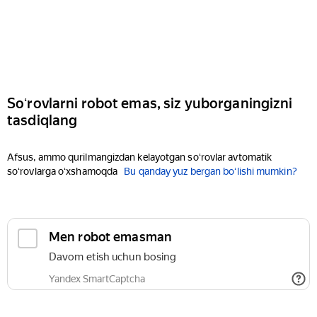
Soʻrovlarni robot emas, siz yuborganingizni
tasdiqlang
Afsus, ammo qurilmangizdan kelayotgan soʻrovlar avtomatik
soʻrovlarga oʻxshamoqda
Bu qanday yuz bergan boʻlishi mumkin?
Men robot emasman
Davom etish uchun bosing
Yandex SmartCaptcha