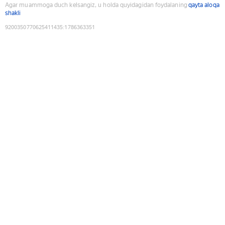
Agar muammoga duch kelsangiz, u holda quyidagidan foydalaning
qayta aloqa
shakli
9200350770625411435
:
1786363351