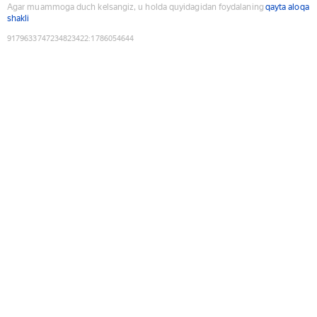
Agar muammoga duch kelsangiz, u holda quyidagidan foydalaning
qayta aloqa
shakli
9179633747234823422
:
1786054644