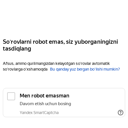
Soʻrovlarni robot emas, siz yuborganingizni
tasdiqlang
Afsus, ammo qurilmangizdan kelayotgan soʻrovlar avtomatik
soʻrovlarga oʻxshamoqda
Bu qanday yuz bergan boʻlishi mumkin?
Men robot emasman
Davom etish uchun bosing
Yandex SmartCaptcha