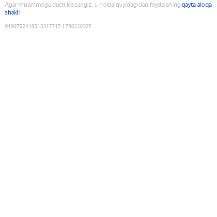
Agar muammoga duch kelsangiz, u holda quyidagidan foydalaning
qayta aloqa
shakli
9190752418513317717
:
1786220325