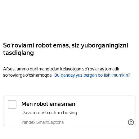
Soʻrovlarni robot emas, siz yuborganingizni
tasdiqlang
Afsus, ammo qurilmangizdan kelayotgan soʻrovlar avtomatik
soʻrovlarga oʻxshamoqda
Bu qanday yuz bergan boʻlishi mumkin?
Men robot emasman
Davom etish uchun bosing
Yandex SmartCaptcha