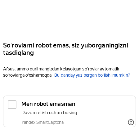
Soʻrovlarni robot emas, siz yuborganingizni
tasdiqlang
Afsus, ammo qurilmangizdan kelayotgan soʻrovlar avtomatik
soʻrovlarga oʻxshamoqda
Bu qanday yuz bergan boʻlishi mumkin?
Men robot emasman
Davom etish uchun bosing
Yandex SmartCaptcha