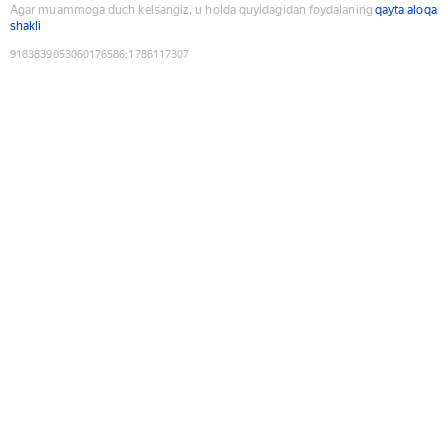
Agar muammoga duch kelsangiz, u holda quyidagidan foydalaning
qayta aloqa
shakli
9183839053060176586
:
1786117307