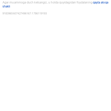
Agar muammoga duch kelsangiz, u holda quyidagidan foydalaning
qayta aloqa
shakli
9183965607427496167
:
1786119193