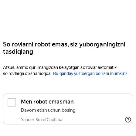
Soʻrovlarni robot emas, siz yuborganingizni
tasdiqlang
Afsus, ammo qurilmangizdan kelayotgan soʻrovlar avtomatik
soʻrovlarga oʻxshamoqda
Bu qanday yuz bergan boʻlishi mumkin?
Men robot emasman
Davom etish uchun bosing
Yandex SmartCaptcha